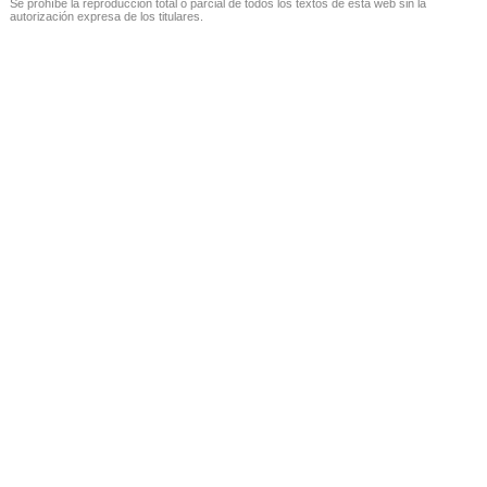
Se prohíbe la reproducción total o parcial de todos los textos de esta web sin la
autorización expresa de los titulares.