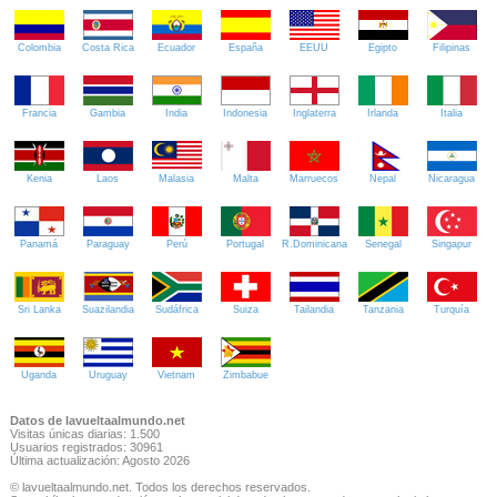
Colombia
Costa Rica
Ecuador
España
EEUU
Egipto
Filipinas
Francia
Gambia
India
Indonesia
Inglaterra
Irlanda
Italia
Kenia
Laos
Malasia
Malta
Marruecos
Nepal
Nicaragua
Panamá
Paraguay
Perú
Portugal
R.Dominicana
Senegal
Singapur
Sri Lanka
Suazilandia
Sudáfrica
Suiza
Tailandia
Tanzania
Turquía
Uganda
Uruguay
Vietnam
Zimbabue
Datos de lavueltaalmundo.net
Visitas únicas diarias: 1.500
Usuarios registrados: 30961
Última actualización: Agosto 2026
© lavueltaalmundo.net. Todos los derechos reservados.