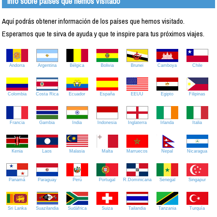
Info sobre países que hemos visitado
Aquí podrás obtener información de los países que hemos visitado.
Esperamos que te sirva de ayuda y que te inspire para tus próximos viajes.
Andorra
Argentina
Bélgica
Bolivia
Brunei
Camboya
Chile
Colombia
Costa Rica
Ecuador
España
EEUU
Egipto
Filipinas
Francia
Gambia
India
Indonesia
Inglaterra
Irlanda
Italia
Kenia
Laos
Malasia
Malta
Marruecos
Nepal
Nicaragua
Panamá
Paraguay
Perú
Portugal
R.Dominicana
Senegal
Singapur
Sri Lanka
Suazilandia
Sudáfrica
Suiza
Tailandia
Tanzania
Turquía