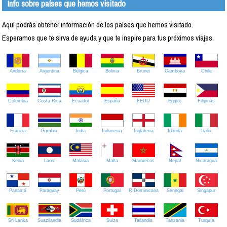
Info sobre países que hemos visitado
Aquí podrás obtener información de los países que hemos visitado.
Esperamos que te sirva de ayuda y que te inspire para tus próximos viajes.
Andorra
Argentina
Bélgica
Bolivia
Brunei
Camboya
Chile
Colombia
Costa Rica
Ecuador
España
EEUU
Egipto
Filipinas
Francia
Gambia
India
Indonesia
Inglaterra
Irlanda
Italia
Kenia
Laos
Malasia
Malta
Marruecos
Nepal
Nicaragua
Panamá
Paraguay
Perú
Portugal
R.Dominicana
Senegal
Singapur
Sri Lanka
Suazilandia
Sudáfrica
Suiza
Tailandia
Tanzania
Turquía