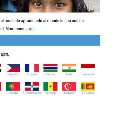
 el modo de agradecerle al mundo lo que nos ha
at, Marruecos
+ info
iajes.
Filipinas
Francia
Gambia
India
Indonesia
Portugal
R.Dominicana
Senegal
Singapur
Sri Lanka