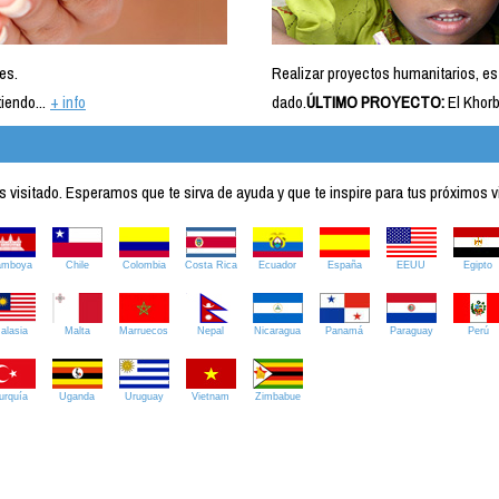
es.
Realizar proyectos humanitarios, es
iendo...
+ info
dado.
ÚLTIMO PROYECTO:
El Khorb
visitado. Esperamos que te sirva de ayuda y que te inspire para tus próximos v
amboya
Chile
Colombia
Costa Rica
Ecuador
España
EEUU
Egipto
alasia
Malta
Marruecos
Nepal
Nicaragua
Panamá
Paraguay
Perú
urquía
Uganda
Uruguay
Vietnam
Zimbabue