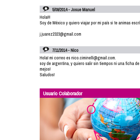
5/09/2014 - Josue Manuel
Hola!!!
Soy de México y quiero viajar por mi país si te animas escr
j.juarez2323@gmail.com
7/11/2014 - Nico
Hola! mi correo es nico.ciminelli@gmail.com.
soy de argentina, y quiero salir sin tiempos ni una ficha d
mejos!
Saludos!
Usuario Colaborador