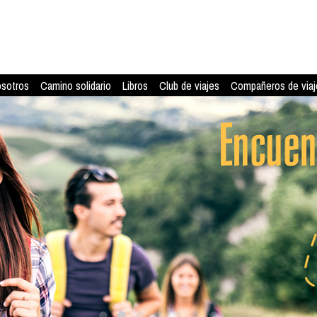
osotros
Camino solidario
Libros
Club de viajes
Compañeros de viaj