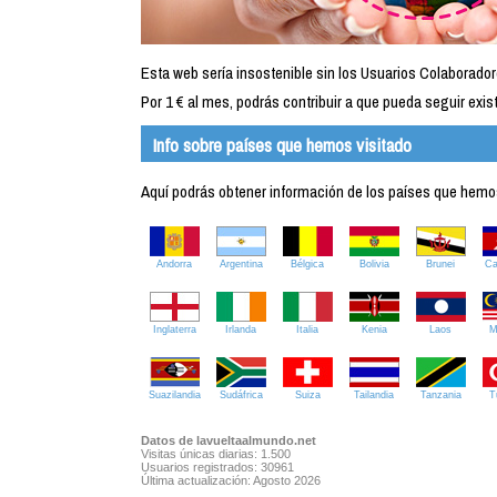
Esta web sería insostenible sin los Usuarios Colaborador
Por 1 € al mes, podrás contribuir a que pueda seguir exist
Info sobre países que hemos visitado
Aquí podrás obtener información de los países que hemos 
Andorra
Argentina
Bélgica
Bolivia
Brunei
C
Inglaterra
Irlanda
Italia
Kenia
Laos
M
Suazilandia
Sudáfrica
Suiza
Tailandia
Tanzania
T
Datos de lavueltaalmundo.net
Visitas únicas diarias: 1.500
Usuarios registrados: 30961
Última actualización: Agosto 2026