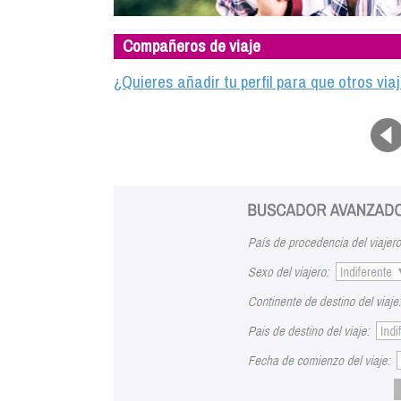
Compañeros de viaje
¿Quieres añadir tu perfil para que otros vi