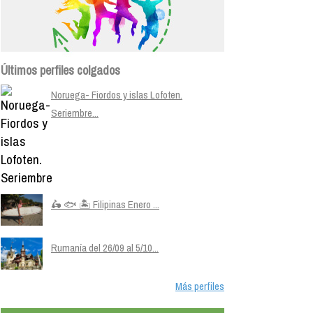
Últimos perfiles colgados
Noruega- Fiordos y islas Lofoten.
Seriembre...
🛵 🐟 🏝️ Filipinas Enero ...
Rumanía del 26/09 al 5/10...
Más perfiles