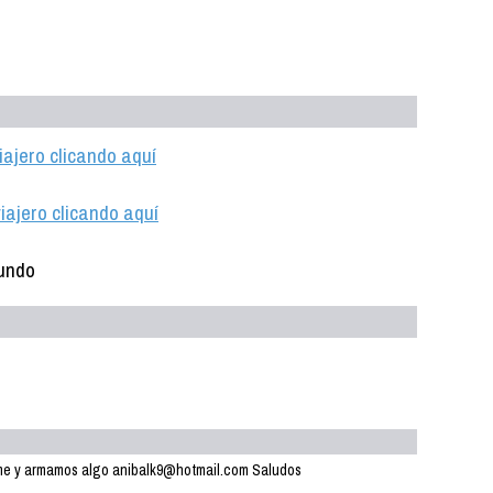
iajero clicando aquí
iajero clicando aquí
bime y armamos algo anibalk9@hotmail.com Saludos