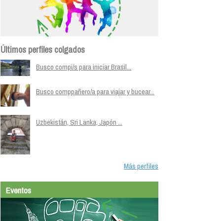
Últimos perfiles colgados
Busco compi/s para iniciar Brasil...
Busco comppañero/a para viajar y bucear...
Uzbekistán, Sri Lanka, Japón ...
Más perfiles
Eventos