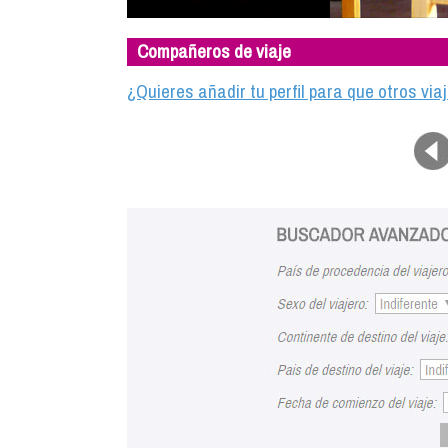
Compañeros de viaje
¿Quieres añadir tu perfil para que otros vi