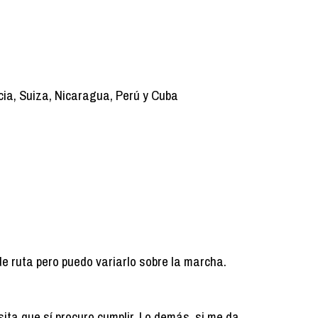
cia, Suiza, Nicaragua, Perú y Cuba
de ruta pero puedo variarlo sobre la marcha.
ita que sí procuro cumplir. Lo demás, si me da