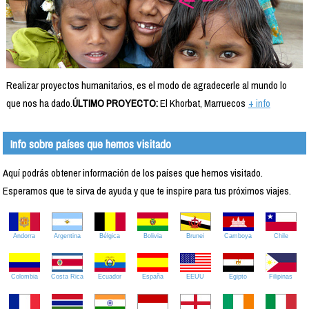
Realizar proyectos humanitarios, es el modo de agradecerle al mundo lo
que nos ha dado.
ÚLTIMO PROYECTO:
El Khorbat, Marruecos
+ info
Info sobre países que hemos visitado
Aquí podrás obtener información de los países que hemos visitado.
Esperamos que te sirva de ayuda y que te inspire para tus próximos viajes.
Andorra
Argentina
Bélgica
Bolivia
Brunei
Camboya
Chile
Colombia
Costa Rica
Ecuador
España
EEUU
Egipto
Filipinas