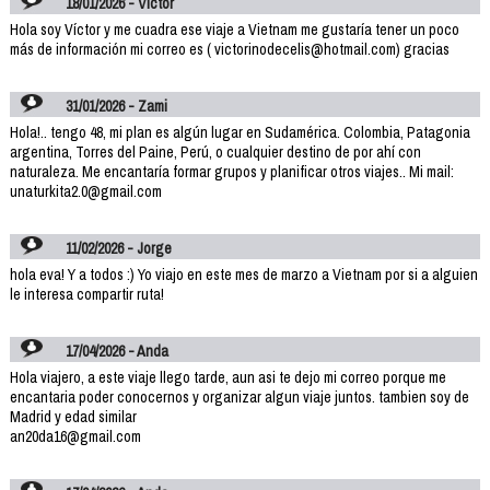
18/01/2026 - Victor
Hola soy Víctor y me cuadra ese viaje a Vietnam me gustaría tener un poco
más de información mi correo es ( victorinodecelis@hotmail.com) gracias
31/01/2026 - Zami
Hola!.. tengo 48, mi plan es algún lugar en Sudamérica. Colombia, Patagonia
argentina, Torres del Paine, Perú, o cualquier destino de por ahí con
naturaleza. Me encantaría formar grupos y planificar otros viajes.. Mi mail:
unaturkita2.0@gmail.com
11/02/2026 - Jorge
hola eva! Y a todos :) Yo viajo en este mes de marzo a Vietnam por si a alguien
le interesa compartir ruta!
17/04/2026 - Anda
Hola viajero, a este viaje llego tarde, aun asi te dejo mi correo porque me
encantaria poder conocernos y organizar algun viaje juntos. tambien soy de
Madrid y edad similar
an20da16@gmail.com