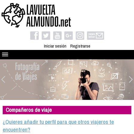
Iniciar sesión
Registrarse
Quienes somos
El proyecto
Blog
Viaja con nosotros
Camino solidario
Compañeros de viaje
Libros
Club de viajes
¿Quieres añadir tu perfil para que otros viajeros te
Compañeros de viaje
encuentren?