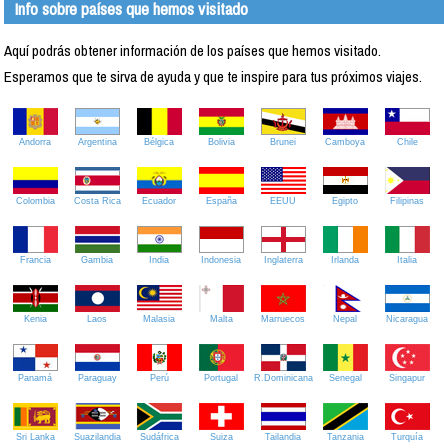
Info sobre países que hemos visitado
Aquí podrás obtener información de los países que hemos visitado.
Esperamos que te sirva de ayuda y que te inspire para tus próximos viajes.
Andorra
Argentina
Bélgica
Bolivia
Brunei
Camboya
Chile
Colombia
Costa Rica
Ecuador
España
EEUU
Egipto
Filipinas
Francia
Gambia
India
Indonesia
Inglaterra
Irlanda
Italia
Kenia
Laos
Malasia
Malta
Marruecos
Nepal
Nicaragua
Panamá
Paraguay
Perú
Portugal
R.Dominicana
Senegal
Singapur
Sri Lanka
Suazilandia
Sudáfrica
Suiza
Tailandia
Tanzania
Turquía