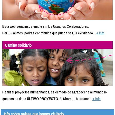
Esta web sería insostenible sin los Usuarios Colaboradores.
Por 1 € al mes, podrás contribuir a que pueda seguir existiendo...
+ info
Camino solidario
Realizar proyectos humanitarios, es el modo de agradecerle al mundo lo
que nos ha dado.
ÚLTIMO PROYECTO:
El Khorbat, Marruecos
+ info
Info sobre países que hemos visitado