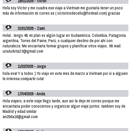
18/01/2026 - Victor
Hola soy Víctor y me cuadra ese viaje a Vietnam me gustaría tener un poco
más de información mi correo es ( victorinodecelis@hotmail.com) gracias
31/01/2026 - Zami
Hola!.. tengo 48, mi plan es algún lugar en Sudamérica. Colombia, Patagonia
argentina, Torres del Paine, Perú, o cualquier destino de por ahí con
naturaleza. Me encantaría formar grupos y planificar otros viajes.. Mi mail:
unaturkita2.0@gmail.com
11/02/2026 - Jorge
hola eva! Y a todos :) Yo viajo en este mes de marzo a Vietnam por si a alguien
le interesa compartir ruta!
17/04/2026 - Anda
Hola viajero, a este viaje llego tarde, aun asi te dejo mi correo porque me
encantaria poder conocernos y organizar algun viaje juntos. tambien soy de
Madrid y edad similar
an20da16@gmail.com