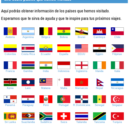
Aquí podrás obtener información de los países que hemos visitado.
Esperamos que te sirva de ayuda y que te inspire para tus próximos viajes.
Andorra
Argentina
Bélgica
Bolivia
Brunei
Camboya
Chile
Colombia
Costa Rica
Ecuador
España
EEUU
Egipto
Filipinas
Francia
Gambia
India
Indonesia
Inglaterra
Irlanda
Italia
Kenia
Laos
Malasia
Malta
Marruecos
Nepal
Nicaragua
Panamá
Paraguay
Perú
Portugal
R.Dominicana
Senegal
Singapur
Sri Lanka
Suazilandia
Sudáfrica
Suiza
Tailandia
Tanzania
Turquía