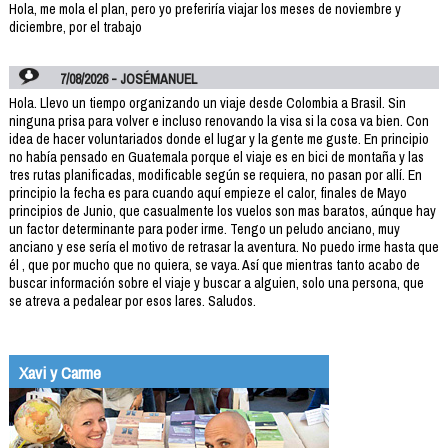
Hola, me mola el plan, pero yo preferiría viajar los meses de noviembre y
diciembre, por el trabajo
7/08/2026 - JOSÉMANUEL
Hola. Llevo un tiempo organizando un viaje desde Colombia a Brasil. Sin
ninguna prisa para volver e incluso renovando la visa si la cosa va bien. Con
idea de hacer voluntariados donde el lugar y la gente me guste. En principio
no había pensado en Guatemala porque el viaje es en bici de montaña y las
tres rutas planificadas, modificable según se requiera, no pasan por allí. En
principio la fecha es para cuando aquí empieze el calor, finales de Mayo
principios de Junio, que casualmente los vuelos son mas baratos, aúnque hay
un factor determinante para poder irme. Tengo un peludo anciano, muy
anciano y ese sería el motivo de retrasar la aventura. No puedo irme hasta que
él , que por mucho que no quiera, se vaya. Así que mientras tanto acabo de
buscar información sobre el viaje y buscar a alguien, solo una persona, que
se atreva a pedalear por esos lares. Saludos.
Xavi y Carme