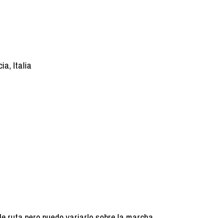
ia, Italia
de ruta pero puedo variarlo sobre la marcha.