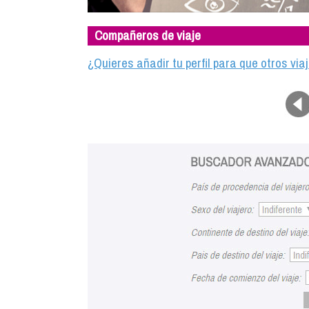
Compañeros de viaje
¿Quieres añadir tu perfil para que otros vi