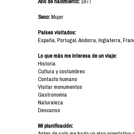
Año de nacimiento:
1977
Sexo:
Mujer
Países visitados:
España, Portugal, Andorra, Inglaterra, Franc
Lo que más me interesa de un viaje:
Historia
Cultura y costumbres
Contacto humano
Visitar monumentos
Gastronomía
Naturaleza
Descanso
Mi planificación:
Antes de salir me hago un plan orientativo 