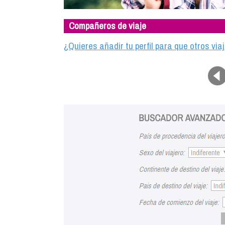
Compañeros de viaje
¿Quieres añadir tu perfil para que otros vi