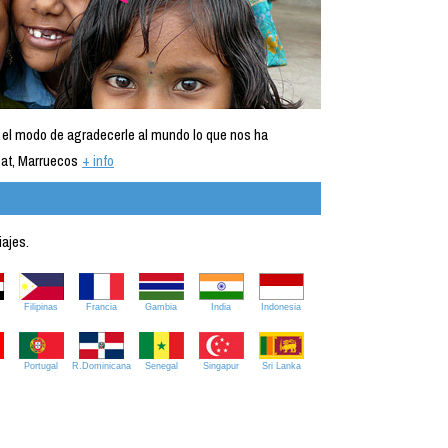
 el modo de agradecerle al mundo lo que nos ha
at, Marruecos
+ info
iajes.
Filipinas
Francia
Gambia
India
Indonesia
Portugal
R.Dominicana
Senegal
Singapur
Sri Lanka