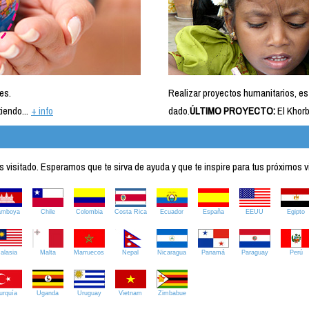
es.
Realizar proyectos humanitarios, es
iendo...
+ info
dado.
ÚLTIMO PROYECTO:
El Khorb
visitado. Esperamos que te sirva de ayuda y que te inspire para tus próximos v
amboya
Chile
Colombia
Costa Rica
Ecuador
España
EEUU
Egipto
alasia
Malta
Marruecos
Nepal
Nicaragua
Panamá
Paraguay
Perú
urquía
Uganda
Uruguay
Vietnam
Zimbabue