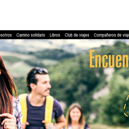
osotros
Camino solidario
Libros
Club de viajes
Compañeros de viaj