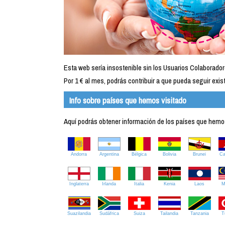
Esta web sería insostenible sin los Usuarios Colaborador
Por 1 € al mes, podrás contribuir a que pueda seguir exist
Info sobre países que hemos visitado
Aquí podrás obtener información de los países que hemos 
Andorra
Argentina
Bélgica
Bolivia
Brunei
C
Inglaterra
Irlanda
Italia
Kenia
Laos
M
Suazilandia
Sudáfrica
Suiza
Tailandia
Tanzania
T