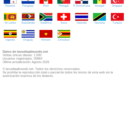
Panamá
Paraguay
Perú
Portugal
R.Dominicana
Senegal
Singapur
Sri Lanka
Suazilandia
Sudáfrica
Suiza
Tailandia
Tanzania
Turquía
Uganda
Uruguay
Vietnam
Zimbabue
Datos de lavueltaalmundo.net
Visitas únicas diarias: 1.500
Usuarios registrados: 30964
Última actualización: Agosto 2026
© lavueltaalmundo.net. Todos los derechos reservados.
Se prohíbe la reproducción total o parcial de todos los textos de esta web sin la
autorización expresa de los titulares.