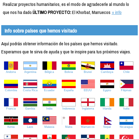
Realizar proyectos humanitarios, es el modo de agradecerle al mundo lo
que nos ha dado.
ÚLTIMO PROYECTO:
El Khorbat, Marruecos
+ info
Info sobre países que hemos visitado
Aquí podrás obtener información de los países que hemos visitado.
Esperamos que te sirva de ayuda y que te inspire para tus próximos viajes.
Andorra
Argentina
Bélgica
Bolivia
Brunei
Camboya
Chile
Colombia
Costa Rica
Ecuador
España
EEUU
Egipto
Filipinas
Francia
Gambia
India
Indonesia
Inglaterra
Irlanda
Italia
Kenia
Laos
Malasia
Malta
Marruecos
Nepal
Nicaragua