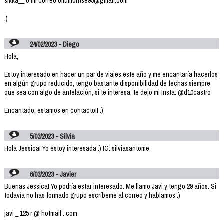
sikka__ o mi correo oliumontse95@gmail.com
:)
24/02/2023 - Diego
Hola,
Estoy interesado en hacer un par de viajes este año y me encantaría hacerlos
en algún grupo reducido, tengo bastante disponibilidad de fechas siempre
que sea con algo de antelación, si te interesa, te dejo mi Insta: @d10castro
Encantado, estamos en contacto!! :)
5/03/2023 - Silvia
Hola Jessica! Yo estoy interesada :) IG: silviasantome
6/03/2023 - Javier
Buenas Jessica! Yo podría estar interesado. Me llamo Javi y tengo 29 años. Si
todavía no has formado grupo escríbeme al correo y hablamos :)
javi _ 125 r @ hotmail . com