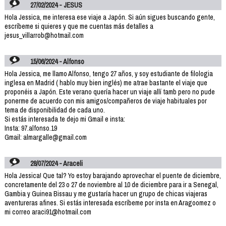
27/02/2024 - JESUS
Hola Jessica, me interesa ese viaje a Japón. Si aún sigues buscando gente,
escríbeme si quieres y que me cuentas más detalles a
jesus_villarrob@hotmail.com
15/06/2024 - Alfonso
Hola Jessica, me llamo Alfonso, tengo 27 años, y soy estudiante de filologia
inglesa en Madrid ( hablo muy bien inglés) me atrae bastante el viaje que
proponéis a Japón. Este verano quería hacer un viaje allí tamb pero no pude
ponerme de acuerdo con mis amigos/compañeros de viaje habituales por
tema de disponibilidad de cada uno.
Si estás interesada te dejo mi Gmail e insta:
Insta: 97.alfonso.19
Gmail: almargalle@gmail.com
28/07/2024 - Araceli
Hola Jessica! Que tal? Yo estoy barajando aprovechar el puente de diciembre,
concretamente del 23 o 27 de noviembre al 10 de diciembre para ir a Senegal,
Gambia y Guinea Bissau y me gustaría hacer un grupo de chicas viajeras
aventureras afines. Si estás interesada escríbeme por insta en Aragoomez o
mi correo araci91@hotmail.com