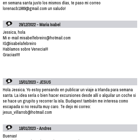
en semana santa justo los mismos días, te paso mi correo
lorenacb1989@gmail.com un saludo!
29/12/2022 - Maria Isabel
Jessica, hola
Mi e-mail misabelfebreiro@hotmail.com
IG@isabelafebreiro
Hablamos sobre Venecia!!!
Gracias!!!!
15/01/2023 - JESUS
Hola Jessica. Yo estoy pensando en publicar un viaje a Irlanda para semana
santa. La idea sería o bien hacer excursiones desde allí o alquilar un coche si
se hace un grupito y recorrer la isla. Budapest también me interesa como
escapada si no resulta muy caro. Te dejo mi correo:
jesus_villarrob@hotmail.com
18/01/2023 - Andres
Buenas!