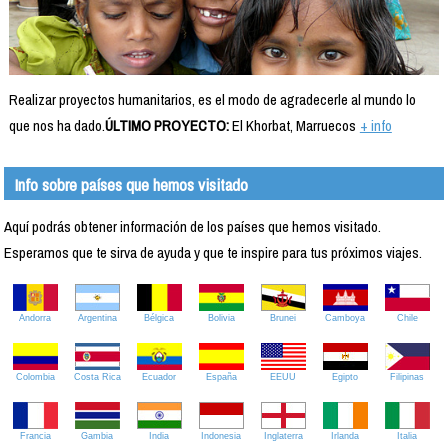
Realizar proyectos humanitarios, es el modo de agradecerle al mundo lo
que nos ha dado.
ÚLTIMO PROYECTO:
El Khorbat, Marruecos
+ info
Info sobre países que hemos visitado
Aquí podrás obtener información de los países que hemos visitado.
Esperamos que te sirva de ayuda y que te inspire para tus próximos viajes.
Andorra
Argentina
Bélgica
Bolivia
Brunei
Camboya
Chile
Colombia
Costa Rica
Ecuador
España
EEUU
Egipto
Filipinas
Francia
Gambia
India
Indonesia
Inglaterra
Irlanda
Italia