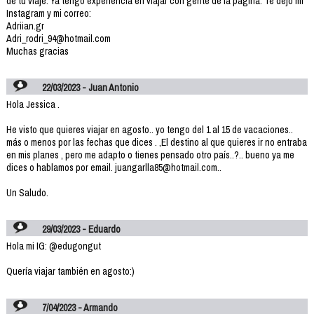
de tu viaje. Ya tengo experiencia en viajar con gente de la página. Te dejo mi
Instagram y mi correo:
Adriian.gr
Adri_rodri_94@hotmail.com
Muchas gracias
22/03/2023 - Juan Antonio
Hola Jessica .
He visto que quieres viajar en agosto.. yo tengo del 1 al 15 de vacaciones..
más o menos por las fechas que dices . ,El destino al que quieres ir no entraba
en mis planes , pero me adapto o tienes pensado otro país..?.. bueno ya me
dices o hablamos por email. juangarlla85@hotmail.com..
Un Saludo.
29/03/2023 - Eduardo
Hola mi IG: @edugongut
Quería viajar también en agosto:)
7/04/2023 - Armando