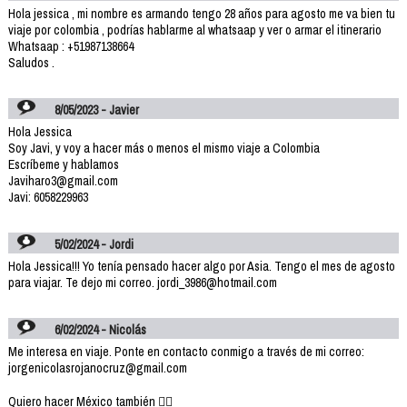
Hola jessica , mi nombre es armando tengo 28 años para agosto me va bien tu
viaje por colombia , podrías hablarme al whatsaap y ver o armar el itinerario
Whatsaap : +51987138664
Saludos .
8/05/2023 - Javier
Hola Jessica
Soy Javi, y voy a hacer más o menos el mismo viaje a Colombia
Escríbeme y hablamos
Javiharo3@gmail.com
Javi: 6058229963
5/02/2024 - Jordi
Hola Jessica!!! Yo tenía pensado hacer algo por Asia. Tengo el mes de agosto
para viajar. Te dejo mi correo. jordi_3986@hotmail.com
6/02/2024 - Nicolás
Me interesa en viaje. Ponte en contacto conmigo a través de mi correo:
jorgenicolasrojanocruz@gmail.com
Quiero hacer México también 👌🏽