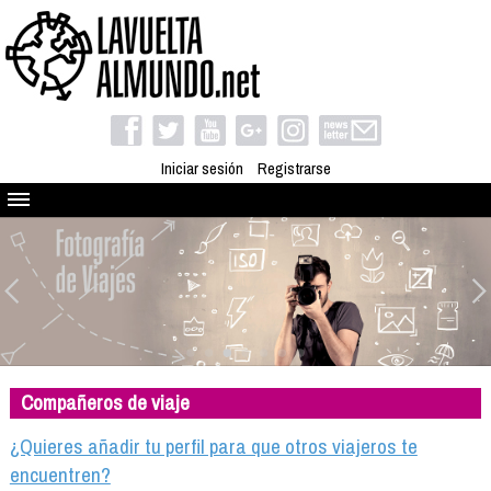
Iniciar sesión
Registrarse
Quienes somos
El proyecto
Blog
Viaja con nosotros
Camino solidario
Compañeros de viaje
Libros
Club de viajes
¿Quieres añadir tu perfil para que otros viajeros te
Compañeros de viaje
encuentren?