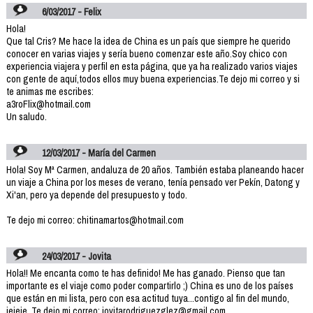
6/03/2017 - Felix
Hola!
Que tal Cris? Me hace la idea de China es un país que siempre he querido
conocer en varias viajes y sería bueno comenzar este año.Soy chico con
experiencia viajera y perfil en esta página, que ya ha realizado varios viajes
con gente de aquí,todos ellos muy buena experiencias.Te dejo mi correo y si
te animas me escribes:
a3roFlix@hotmail.com
Un saludo.
12/03/2017 - María del Carmen
Hola! Soy Mª Carmen, andaluza de 20 años. También estaba planeando hacer
un viaje a China por los meses de verano, tenía pensado ver Pekín, Datong y
Xi'an, pero ya depende del presupuesto y todo.
Te dejo mi correo: chitinamartos@hotmail.com
24/03/2017 - Jovita
Hola!! Me encanta como te has definido! Me has ganado. Pienso que tan
importante es el viaje como poder compartirlo ;) China es uno de los países
que están en mi lista, pero con esa actitud tuya...contigo al fin del mundo,
jejeje. Te dejo mi correo: jovitarodriguezglez@gmail.com