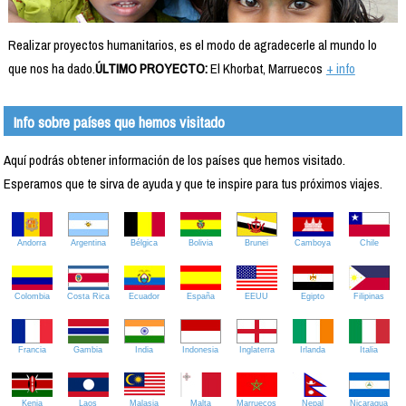
Realizar proyectos humanitarios, es el modo de agradecerle al mundo lo
que nos ha dado.
ÚLTIMO PROYECTO:
El Khorbat, Marruecos
+ info
Info sobre países que hemos visitado
Aquí podrás obtener información de los países que hemos visitado.
Esperamos que te sirva de ayuda y que te inspire para tus próximos viajes.
Andorra
Argentina
Bélgica
Bolivia
Brunei
Camboya
Chile
Colombia
Costa Rica
Ecuador
España
EEUU
Egipto
Filipinas
Francia
Gambia
India
Indonesia
Inglaterra
Irlanda
Italia
Kenia
Laos
Malasia
Malta
Marruecos
Nepal
Nicaragua