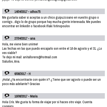
14/04/2017 - athos75
Me gustaría saber si aceptas a un chico guipuzcoano en vuestro grupo o
contigo...digo lo de grupo porque hay mucha gente interesada. Me puedes
encontrar en linkedin o facebook Iñaki fotinopoulos
27/04/2017 - ana
Hola, me viene bien unirme!
Las fechas en las que puedo encajarlo son entre el 16 de agosto y el 31. ¿Lo
ves viable?
Te dejo mi mail: anitallorens@hotmail.com
Saludos, Ana.
6/08/2017 - H
¡Hola! ¿Ya encontraste con quién ir? ¿Tiene que ser agosto o puede ser un
poco más adelante? Gracias
10/08/2017 - Maria
Hola Crís. Me gusta tu forma de viajar por si haces otro viaje. Cuenta
conmigo.