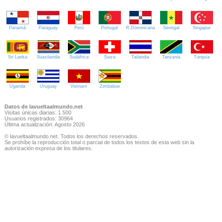
Panamá
Paraguay
Perú
Portugal
R.Dominicana
Senegal
Singapur
Sri Lanka
Suazilandia
Sudáfrica
Suiza
Tailandia
Tanzania
Turquía
Uganda
Uruguay
Vietnam
Zimbabue
Datos de lavueltaalmundo.net
Visitas únicas diarias: 1.500
Usuarios registrados: 30964
Última actualización: Agosto 2026
© lavueltaalmundo.net. Todos los derechos reservados.
Se prohíbe la reproducción total o parcial de todos los textos de esta web sin la
autorización expresa de los titulares.