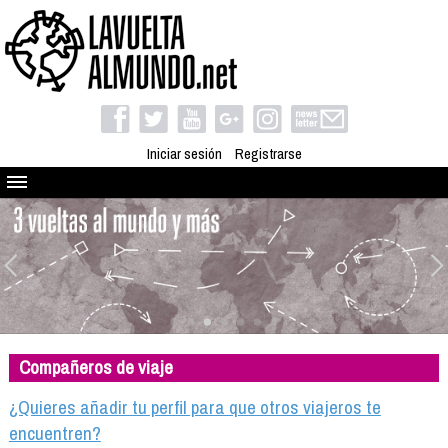
Iniciar sesión
Registrarse
Quienes somos
El proyecto
Blog
Viaja con nosotros
Camino solidario
Compañeros de viaje
Libros
Club de viajes
¿Quieres añadir tu perfil para que otros viajeros te
Compañeros de viaje
encuentren?