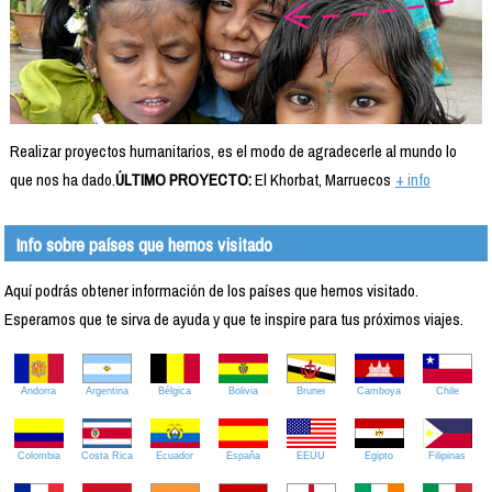
Realizar proyectos humanitarios, es el modo de agradecerle al mundo lo
que nos ha dado.
ÚLTIMO PROYECTO:
El Khorbat, Marruecos
+ info
Info sobre países que hemos visitado
Aquí podrás obtener información de los países que hemos visitado.
Esperamos que te sirva de ayuda y que te inspire para tus próximos viajes.
Andorra
Argentina
Bélgica
Bolivia
Brunei
Camboya
Chile
Colombia
Costa Rica
Ecuador
España
EEUU
Egipto
Filipinas