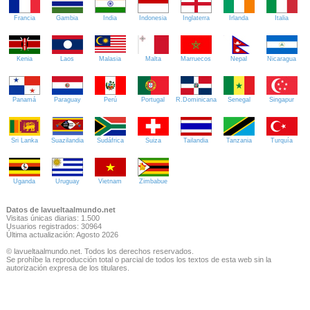
Francia
Gambia
India
Indonesia
Inglaterra
Irlanda
Italia
Kenia
Laos
Malasia
Malta
Marruecos
Nepal
Nicaragua
Panamá
Paraguay
Perú
Portugal
R.Dominicana
Senegal
Singapur
Sri Lanka
Suazilandia
Sudáfrica
Suiza
Tailandia
Tanzania
Turquía
Uganda
Uruguay
Vietnam
Zimbabue
Datos de lavueltaalmundo.net
Visitas únicas diarias: 1.500
Usuarios registrados: 30964
Última actualización: Agosto 2026
© lavueltaalmundo.net. Todos los derechos reservados.
Se prohíbe la reproducción total o parcial de todos los textos de esta web sin la
autorización expresa de los titulares.