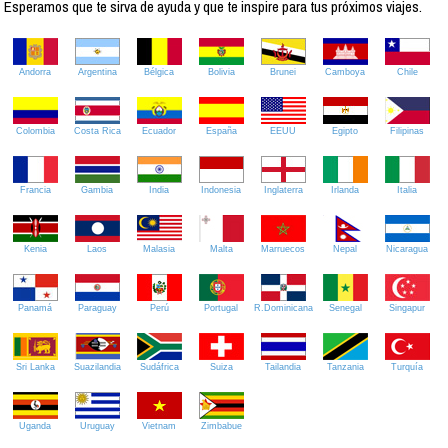
Esperamos que te sirva de ayuda y que te inspire para tus próximos viajes.
Andorra
Argentina
Bélgica
Bolivia
Brunei
Camboya
Chile
Colombia
Costa Rica
Ecuador
España
EEUU
Egipto
Filipinas
Francia
Gambia
India
Indonesia
Inglaterra
Irlanda
Italia
Kenia
Laos
Malasia
Malta
Marruecos
Nepal
Nicaragua
Panamá
Paraguay
Perú
Portugal
R.Dominicana
Senegal
Singapur
Sri Lanka
Suazilandia
Sudáfrica
Suiza
Tailandia
Tanzania
Turquía
Uganda
Uruguay
Vietnam
Zimbabue