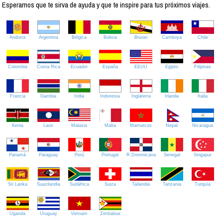
Esperamos que te sirva de ayuda y que te inspire para tus próximos viajes.
Andorra
Argentina
Bélgica
Bolivia
Brunei
Camboya
Chile
Colombia
Costa Rica
Ecuador
España
EEUU
Egipto
Filipinas
Francia
Gambia
India
Indonesia
Inglaterra
Irlanda
Italia
Kenia
Laos
Malasia
Malta
Marruecos
Nepal
Nicaragua
Panamá
Paraguay
Perú
Portugal
R.Dominicana
Senegal
Singapur
Sri Lanka
Suazilandia
Sudáfrica
Suiza
Tailandia
Tanzania
Turquía
Uganda
Uruguay
Vietnam
Zimbabue