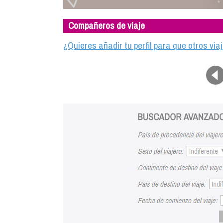
Compañeros de viaje
¿Quieres añadir tu perfil para que otros vi