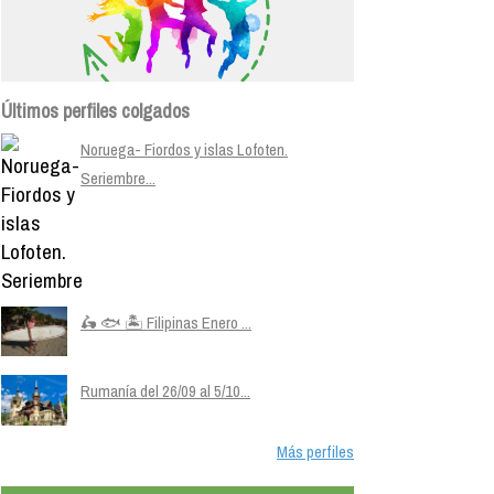
Últimos perfiles colgados
Noruega- Fiordos y islas Lofoten.
Seriembre...
🛵 🐟 🏝️ Filipinas Enero ...
Rumanía del 26/09 al 5/10...
Más perfiles