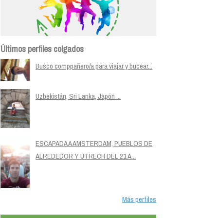
Últimos perfiles colgados
Busco comppañero/a para viajar y bucear...
Uzbekistán, Sri Lanka, Japón ...
ESCAPADA A AMSTERDAM, PUEBLOS DE
ALREDEDOR Y UTRECH DEL 21 A...
Más perfiles