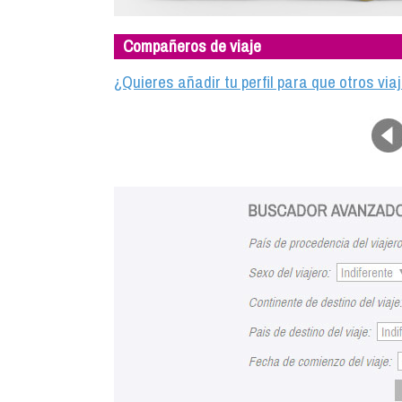
Compañeros de viaje
¿Quieres añadir tu perfil para que otros vi