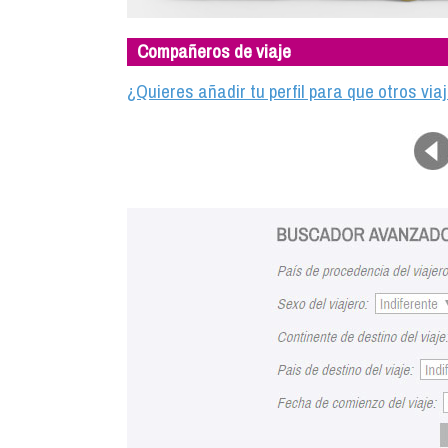
Compañeros de viaje
¿Quieres añadir tu perfil para que otros vi