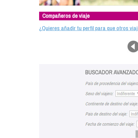
Compañeros de viaje
¿Quieres añadir tu perfil para que otros vi