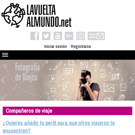
Iniciar sesión
Registrarse
Quienes somos
El proyecto
Blog
Viaja con nosotros
Camino solidario
Compañeros de viaje
Libros
Club de viajes
¿Quieres añadir tu perfil para que otros viajeros te
Compañeros de viaje
encuentren?