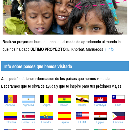
Realizar proyectos humanitarios, es el modo de agradecerle al mundo lo
que nos ha dado.
ÚLTIMO PROYECTO:
El Khorbat, Marruecos
+ info
Info sobre países que hemos visitado
Aquí podrás obtener información de los países que hemos visitado.
Esperamos que te sirva de ayuda y que te inspire para tus próximos viajes.
Andorra
Argentina
Bélgica
Bolivia
Brunei
Camboya
Chile
Colombia
Costa Rica
Ecuador
España
EEUU
Egipto
Filipinas