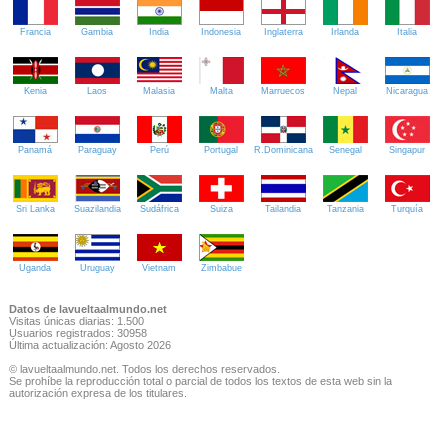
Francia
Gambia
India
Indonesia
Inglaterra
Irlanda
Italia
Kenia
Laos
Malasia
Malta
Marruecos
Nepal
Nicaragua
Panamá
Paraguay
Perú
Portugal
R.Dominicana
Senegal
Singapur
Sri Lanka
Suazilandia
Sudáfrica
Suiza
Tailandia
Tanzania
Turquía
Uganda
Uruguay
Vietnam
Zimbabue
Datos de lavueltaalmundo.net
Visitas únicas diarias: 1.500
Usuarios registrados: 30958
Última actualización: Agosto 2026
© lavueltaalmundo.net. Todos los derechos reservados.
Se prohíbe la reproducción total o parcial de todos los textos de esta web sin la
autorización expresa de los titulares.