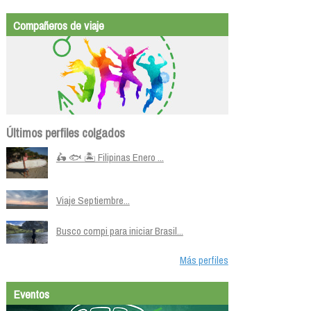
Compañeros de viaje
Últimos perfiles colgados
🛵 🐟 🏝️ Filipinas Enero ...
Viaje Septiembre...
Busco compi para iniciar Brasil...
Más perfiles
Eventos