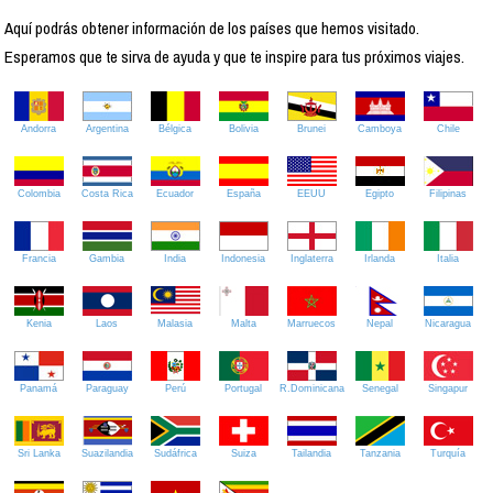
Aquí podrás obtener información de los países que hemos visitado.
Esperamos que te sirva de ayuda y que te inspire para tus próximos viajes.
Andorra
Argentina
Bélgica
Bolivia
Brunei
Camboya
Chile
Colombia
Costa Rica
Ecuador
España
EEUU
Egipto
Filipinas
Francia
Gambia
India
Indonesia
Inglaterra
Irlanda
Italia
Kenia
Laos
Malasia
Malta
Marruecos
Nepal
Nicaragua
Panamá
Paraguay
Perú
Portugal
R.Dominicana
Senegal
Singapur
Sri Lanka
Suazilandia
Sudáfrica
Suiza
Tailandia
Tanzania
Turquía