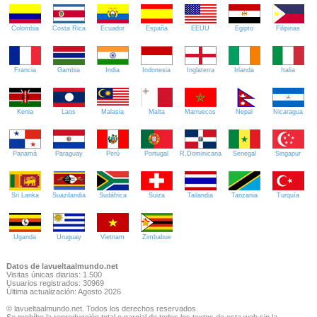
Colombia
Costa Rica
Ecuador
España
EEUU
Egipto
Filipinas
Francia
Gambia
India
Indonesia
Inglaterra
Irlanda
Italia
Kenia
Laos
Malasia
Malta
Marruecos
Nepal
Nicaragua
Panamá
Paraguay
Perú
Portugal
R.Dominicana
Senegal
Singapur
Sri Lanka
Suazilandia
Sudáfrica
Suiza
Tailandia
Tanzania
Turquía
Uganda
Uruguay
Vietnam
Zimbabue
Datos de lavueltaalmundo.net
Visitas únicas diarias: 1.500
Usuarios registrados: 30969
Última actualización: Agosto 2026
© lavueltaalmundo.net. Todos los derechos reservados.
Se prohíbe la reproducción total o parcial de todos los textos de esta web sin la