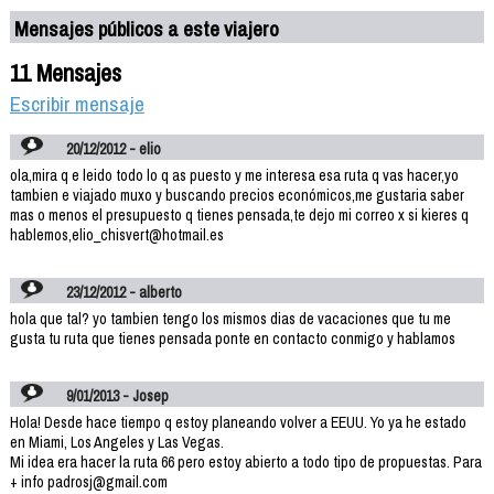
Mensajes públicos a este viajero
11 Mensajes
Escribir mensaje
20/12/2012 - elio
ola,mira q e leido todo lo q as puesto y me interesa esa ruta q vas hacer,yo
tambien e viajado muxo y buscando precios económicos,me gustaria saber
mas o menos el presupuesto q tienes pensada,te dejo mi correo x si kieres q
hablemos,elio_chisvert@hotmail.es
23/12/2012 - alberto
hola que tal? yo tambien tengo los mismos dias de vacaciones que tu me
gusta tu ruta que tienes pensada ponte en contacto conmigo y hablamos
9/01/2013 - Josep
Hola! Desde hace tiempo q estoy planeando volver a EEUU. Yo ya he estado
en Miami, Los Angeles y Las Vegas.
Mi idea era hacer la ruta 66 pero estoy abierto a todo tipo de propuestas. Para
+ info padrosj@gmail.com