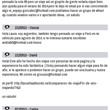
pensado la ruta 66 pero un viaje así un grupito de gente estaría súper bien,
aún queda para el verano de 2014 pero te dejo mi email por si vas concretando
algo m_espejo.gonzalez@hotmail.com podríamos hacer un grupo de whast
ap cuando seamos varios e ir aportando ideas...un saludo
1/12/2013 - Osscar
Hola Laura. soy argentino, también tengo pensado un viaje a Perú en mi
vehículo para agosto de 2014, si te interesa sumarte escribime
anibalk9@hotmail.com besos
1/12/2013 - David
Hola! Este año he hecho dos viajes con personas de esta pagina y la
experiencia ha sido fantástica :) Estoy pensando hacer algun viaje para fin de
año, si te apetece o podemos hacer un grupo, puede ser una buena y nueva
experiencia. Mi correo es grouxxo@hotmail.com
mi perfil: http://lavueltaalmundo.net/companeros-de-viaje/Fin-de-ano-
viajando/7410
un saludo!
5/12/2013 - Carlos