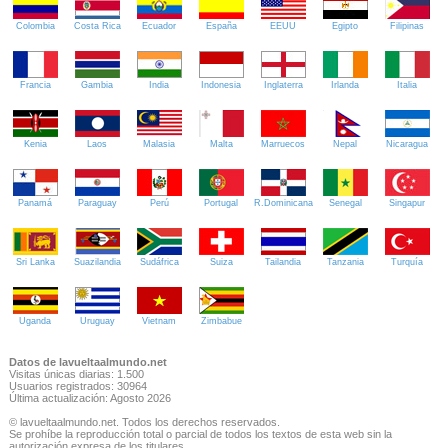
Colombia
Costa Rica
Ecuador
España
EEUU
Egipto
Filipinas
Francia
Gambia
India
Indonesia
Inglaterra
Irlanda
Italia
Kenia
Laos
Malasia
Malta
Marruecos
Nepal
Nicaragua
Panamá
Paraguay
Perú
Portugal
R.Dominicana
Senegal
Singapur
Sri Lanka
Suazilandia
Sudáfrica
Suiza
Tailandia
Tanzania
Turquía
Uganda
Uruguay
Vietnam
Zimbabue
Datos de lavueltaalmundo.net
Visitas únicas diarias: 1.500
Usuarios registrados: 30964
Última actualización: Agosto 2026
© lavueltaalmundo.net. Todos los derechos reservados.
Se prohíbe la reproducción total o parcial de todos los textos de esta web sin la
autorización expresa de los titulares.