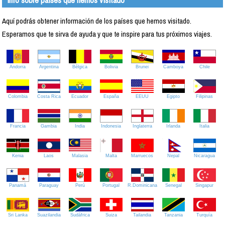
Aquí podrás obtener información de los países que hemos visitado.
Esperamos que te sirva de ayuda y que te inspire para tus próximos viajes.
Andorra
Argentina
Bélgica
Bolivia
Brunei
Camboya
Chile
Colombia
Costa Rica
Ecuador
España
EEUU
Egipto
Filipinas
Francia
Gambia
India
Indonesia
Inglaterra
Irlanda
Italia
Kenia
Laos
Malasia
Malta
Marruecos
Nepal
Nicaragua
Panamá
Paraguay
Perú
Portugal
R.Dominicana
Senegal
Singapur
Sri Lanka
Suazilandia
Sudáfrica
Suiza
Tailandia
Tanzania
Turquía