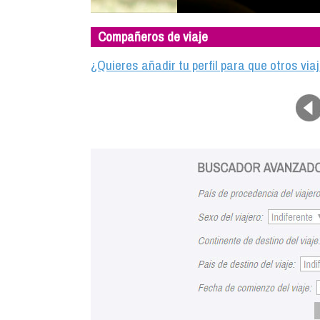
Compañeros de viaje
¿Quieres añadir tu perfil para que otros vi