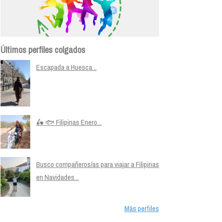
Últimos perfiles colgados
Escapada a Huesca...
🛵 🐟 Filipinas Enero...
Busco compañeros/as para viajar a Filipinas
en Navidades...
Más perfiles