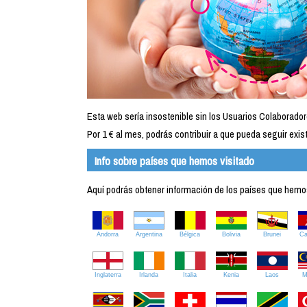
Esta web sería insostenible sin los Usuarios Colaborador
Por 1 € al mes, podrás contribuir a que pueda seguir exist
Info sobre países que hemos visitado
Aquí podrás obtener información de los países que hemos 
Andorra
Argentina
Bélgica
Bolivia
Brunei
C
Inglaterra
Irlanda
Italia
Kenia
Laos
M