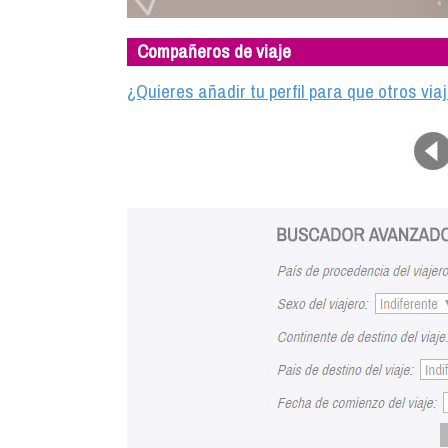
Compañeros de viaje
¿Quieres añadir tu perfil para que otros vi