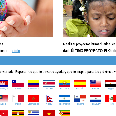
es.
Realizar proyectos humanitarios, es
iendo...
+ info
dado.
ÚLTIMO PROYECTO:
El Khorb
visitado. Esperamos que te sirva de ayuda y que te inspire para tus próximos v
amboya
Chile
Colombia
Costa Rica
Ecuador
España
EEUU
Egipto
alasia
Malta
Marruecos
Nepal
Nicaragua
Panamá
Paraguay
Perú