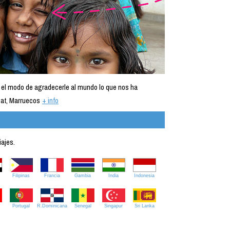
 el modo de agradecerle al mundo lo que nos ha
at, Marruecos
+ info
iajes.
Filipinas
Francia
Gambia
India
Indonesia
Portugal
R.Dominicana
Senegal
Singapur
Sri Lanka