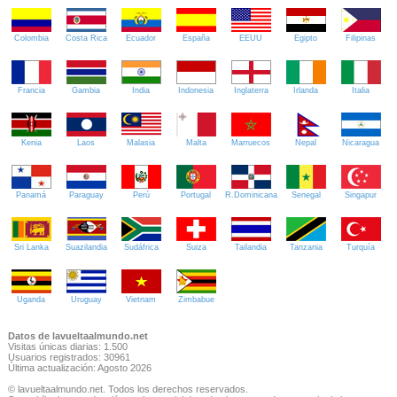
Colombia
Costa Rica
Ecuador
España
EEUU
Egipto
Filipinas
Francia
Gambia
India
Indonesia
Inglaterra
Irlanda
Italia
Kenia
Laos
Malasia
Malta
Marruecos
Nepal
Nicaragua
Panamá
Paraguay
Perú
Portugal
R.Dominicana
Senegal
Singapur
Sri Lanka
Suazilandia
Sudáfrica
Suiza
Tailandia
Tanzania
Turquía
Uganda
Uruguay
Vietnam
Zimbabue
Datos de lavueltaalmundo.net
Visitas únicas diarias: 1.500
Usuarios registrados: 30961
Última actualización: Agosto 2026
© lavueltaalmundo.net. Todos los derechos reservados.