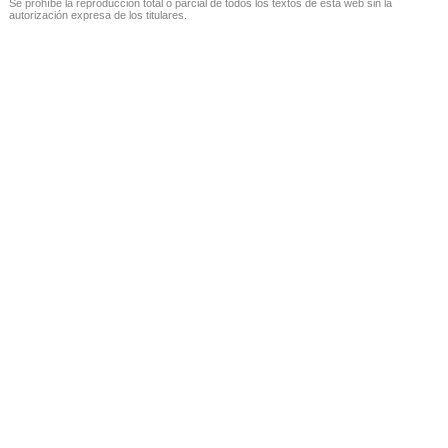
Se prohíbe la reproducción total o parcial de todos los textos de esta web sin la
autorización expresa de los titulares.