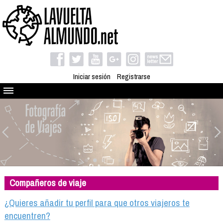
Iniciar sesión
Registrarse
Quienes somos
El proyecto
Blog
Viaja con nosotros
Camino solidario
Compañeros de viaje
Libros
Club de viajes
¿Quieres añadir tu perfil para que otros viajeros te
Compañeros de viaje
encuentren?