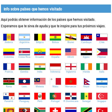
Info sobre países que hemos visitado
Aquí podrás obtener información de los países que hemos visitado.
Esperamos que te sirva de ayuda y que te inspire para tus próximos viajes.
Andorra
Argentina
Bélgica
Bolivia
Brunei
Camboya
Chile
Colombia
Costa Rica
Ecuador
España
EEUU
Egipto
Filipinas
Francia
Gambia
India
Indonesia
Inglaterra
Irlanda
Italia
Kenia
Laos
Malasia
Malta
Marruecos
Nepal
Nicaragua
Panamá
Paraguay
Perú
Portugal
R.Dominicana
Senegal
Singapur