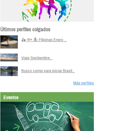
Últimos perfiles colgados
🛵 🐟 🏝️ Filipinas Enero ...
Viaje Septiembre...
Busco compi para iniciar Brasil...
Más perfiles
Eventos