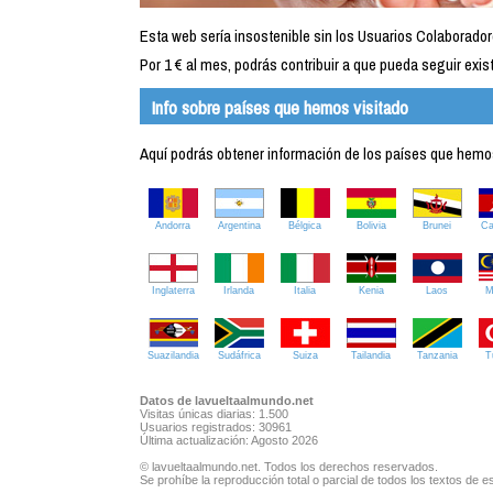
Esta web sería insostenible sin los Usuarios Colaborador
Por 1 € al mes, podrás contribuir a que pueda seguir exist
Info sobre países que hemos visitado
Aquí podrás obtener información de los países que hemos 
Andorra
Argentina
Bélgica
Bolivia
Brunei
C
Inglaterra
Irlanda
Italia
Kenia
Laos
M
Suazilandia
Sudáfrica
Suiza
Tailandia
Tanzania
T
Datos de lavueltaalmundo.net
Visitas únicas diarias: 1.500
Usuarios registrados: 30961
Última actualización: Agosto 2026
© lavueltaalmundo.net. Todos los derechos reservados.
Se prohíbe la reproducción total o parcial de todos los textos de es