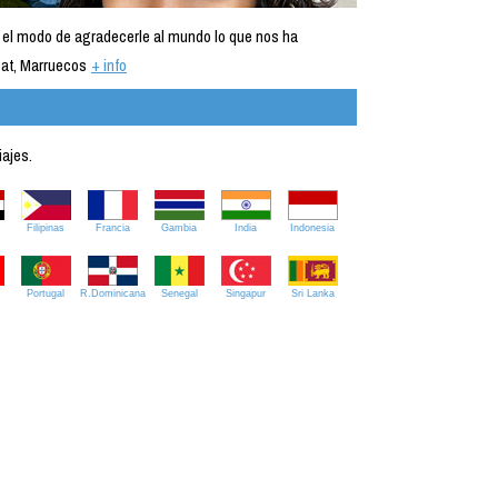
 el modo de agradecerle al mundo lo que nos ha
at, Marruecos
+ info
iajes.
Filipinas
Francia
Gambia
India
Indonesia
Portugal
R.Dominicana
Senegal
Singapur
Sri Lanka