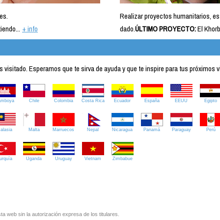
es.
Realizar proyectos humanitarios, es
iendo...
+ info
dado.
ÚLTIMO PROYECTO:
El Khorb
visitado. Esperamos que te sirva de ayuda y que te inspire para tus próximos v
amboya
Chile
Colombia
Costa Rica
Ecuador
España
EEUU
Egipto
alasia
Malta
Marruecos
Nepal
Nicaragua
Panamá
Paraguay
Perú
urquía
Uganda
Uruguay
Vietnam
Zimbabue
ta web sin la autorización expresa de los titulares.