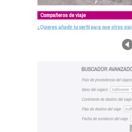
Compañeros de viaje
¿Quieres añadir tu perfil para que otros vi