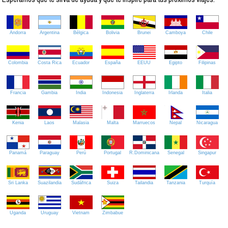
Andorra
Argentina
Bélgica
Bolivia
Brunei
Camboya
Chile
Colombia
Costa Rica
Ecuador
España
EEUU
Egipto
Filipinas
Francia
Gambia
India
Indonesia
Inglaterra
Irlanda
Italia
Kenia
Laos
Malasia
Malta
Marruecos
Nepal
Nicaragua
Panamá
Paraguay
Perú
Portugal
R.Dominicana
Senegal
Singapur
Sri Lanka
Suazilandia
Sudáfrica
Suiza
Tailandia
Tanzania
Turquía
Uganda
Uruguay
Vietnam
Zimbabue