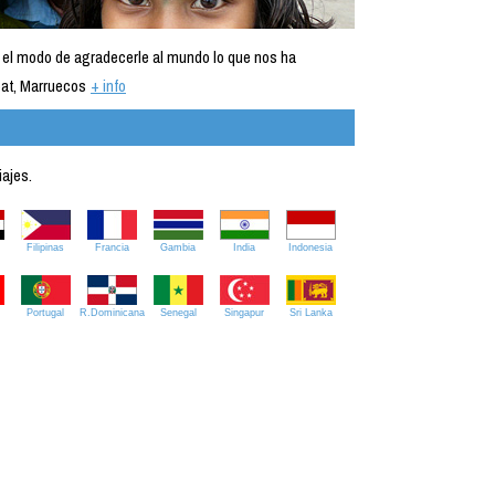
 el modo de agradecerle al mundo lo que nos ha
at, Marruecos
+ info
iajes.
Filipinas
Francia
Gambia
India
Indonesia
Portugal
R.Dominicana
Senegal
Singapur
Sri Lanka