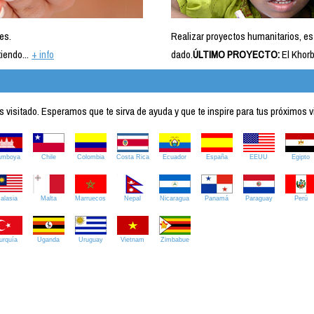
es.
Realizar proyectos humanitarios, es
iendo...
+ info
dado.
ÚLTIMO PROYECTO:
El Khorb
visitado. Esperamos que te sirva de ayuda y que te inspire para tus próximos v
amboya
Chile
Colombia
Costa Rica
Ecuador
España
EEUU
Egipto
alasia
Malta
Marruecos
Nepal
Nicaragua
Panamá
Paraguay
Perú
urquía
Uganda
Uruguay
Vietnam
Zimbabue