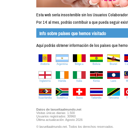
Esta web sería insostenible sin los Usuarios Colaborador
Por 1 € al mes, podrás contribuir a que pueda seguir exist
Info sobre países que hemos visitado
Aquí podrás obtener información de los países que hemos 
Andorra
Argentina
Bélgica
Bolivia
Brunei
C
Inglaterra
Irlanda
Italia
Kenia
Laos
M
Suazilandia
Sudáfrica
Suiza
Tailandia
Tanzania
T
Datos de lavueltaalmundo.net
Visitas únicas diarias: 1.500
Usuarios registrados: 30960
Última actualización: Agosto 2026
© lavueltaalmundo.net. Todos los derechos reservados.