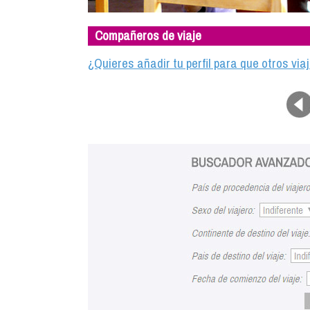
Compañeros de viaje
¿Quieres añadir tu perfil para que otros vi