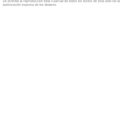
Se prohíbe la reproducción total o parcial de todos los textos de esta web sin la
autorización expresa de los titulares.