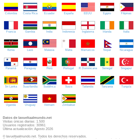
Colombia
Costa Rica
Ecuador
España
EEUU
Egipto
Filipinas
Francia
Gambia
India
Indonesia
Inglaterra
Irlanda
Italia
Kenia
Laos
Malasia
Malta
Marruecos
Nepal
Nicaragua
Panamá
Paraguay
Perú
Portugal
R.Dominicana
Senegal
Singapur
Sri Lanka
Suazilandia
Sudáfrica
Suiza
Tailandia
Tanzania
Turquía
Uganda
Uruguay
Vietnam
Zimbabue
Datos de lavueltaalmundo.net
Visitas únicas diarias: 1.500
Usuarios registrados: 30961
Última actualización: Agosto 2026
© lavueltaalmundo.net. Todos los derechos reservados.