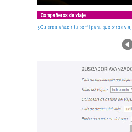
Compañeros de viaje
¿Quieres añadir tu perfil para que otros vi