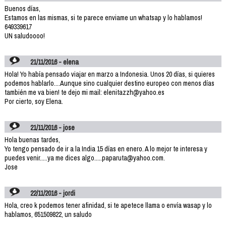
Buenos días,
Estamos en las mismas, si te parece enviame un whatsap y lo hablamos!
649339617
UN saludoooo!
21/11/2016 - elena
Hola! Yo había pensado viajar en marzo a Indonesia. Unos 20 días, si quieres
podemos hablarlo....Aunque sino cualquier destino europeo con menos días
también me va bien! te dejo mi mail: elenitazzh@yahoo.es
Por cierto, soy Elena.
21/11/2016 - jose
Hola buenas tardes,
Yo tengo pensado de ir a la India 15 días en enero. A lo mejor te interesa y
puedes venir.....ya me dices algo.....paparuta@yahoo.com.
Jose
22/11/2016 - jordi
Hola, creo k podemos tener afinidad, si te apetece llama o envía wasap y lo
hablamos, 651509822, un saludo