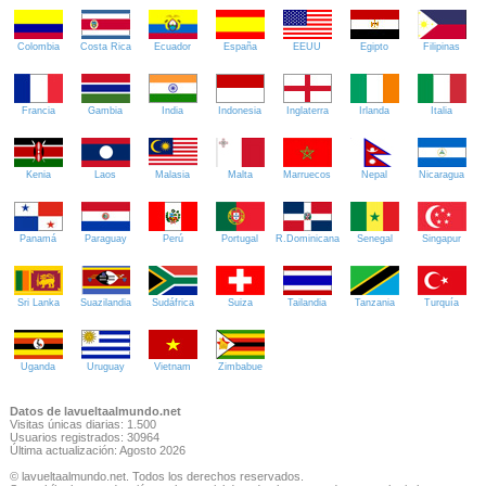
Colombia
Costa Rica
Ecuador
España
EEUU
Egipto
Filipinas
Francia
Gambia
India
Indonesia
Inglaterra
Irlanda
Italia
Kenia
Laos
Malasia
Malta
Marruecos
Nepal
Nicaragua
Panamá
Paraguay
Perú
Portugal
R.Dominicana
Senegal
Singapur
Sri Lanka
Suazilandia
Sudáfrica
Suiza
Tailandia
Tanzania
Turquía
Uganda
Uruguay
Vietnam
Zimbabue
Datos de lavueltaalmundo.net
Visitas únicas diarias: 1.500
Usuarios registrados: 30964
Última actualización: Agosto 2026
© lavueltaalmundo.net. Todos los derechos reservados.