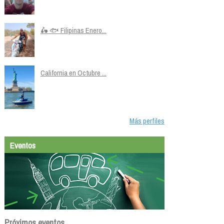
🛵 🐟 Filipinas Enero...
California en Octubre ...
Más perfiles
Eventos
Próximos eventos