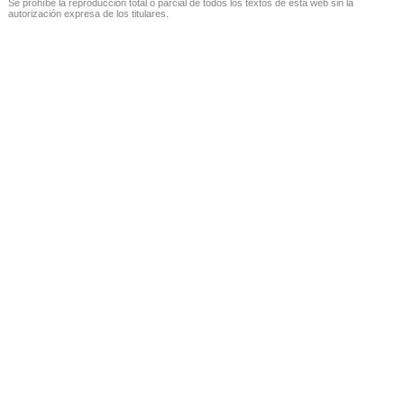
Se prohíbe la reproducción total o parcial de todos los textos de esta web sin la
autorización expresa de los titulares.