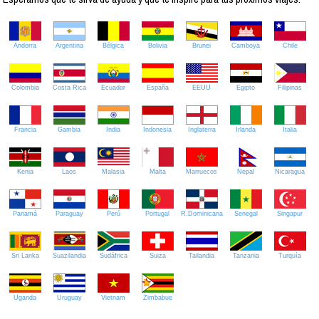
Andorra
Argentina
Bélgica
Bolivia
Brunei
Camboya
Chile
Colombia
Costa Rica
Ecuador
España
EEUU
Egipto
Filipinas
Francia
Gambia
India
Indonesia
Inglaterra
Irlanda
Italia
Kenia
Laos
Malasia
Malta
Marruecos
Nepal
Nicaragua
Panamá
Paraguay
Perú
Portugal
R.Dominicana
Senegal
Singapur
Sri Lanka
Suazilandia
Sudáfrica
Suiza
Tailandia
Tanzania
Turquía
Uganda
Uruguay
Vietnam
Zimbabue