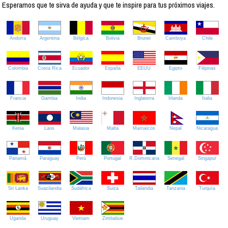
Esperamos que te sirva de ayuda y que te inspire para tus próximos viajes.
Andorra
Argentina
Bélgica
Bolivia
Brunei
Camboya
Chile
Colombia
Costa Rica
Ecuador
España
EEUU
Egipto
Filipinas
Francia
Gambia
India
Indonesia
Inglaterra
Irlanda
Italia
Kenia
Laos
Malasia
Malta
Marruecos
Nepal
Nicaragua
Panamá
Paraguay
Perú
Portugal
R.Dominicana
Senegal
Singapur
Sri Lanka
Suazilandia
Sudáfrica
Suiza
Tailandia
Tanzania
Turquía
Uganda
Uruguay
Vietnam
Zimbabue