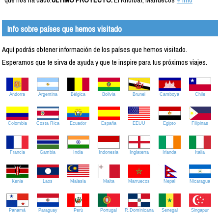
Info sobre países que hemos visitado
Aquí podrás obtener información de los países que hemos visitado.
Esperamos que te sirva de ayuda y que te inspire para tus próximos viajes.
Andorra
Argentina
Bélgica
Bolivia
Brunei
Camboya
Chile
Colombia
Costa Rica
Ecuador
España
EEUU
Egipto
Filipinas
Francia
Gambia
India
Indonesia
Inglaterra
Irlanda
Italia
Kenia
Laos
Malasia
Malta
Marruecos
Nepal
Nicaragua
Panamá
Paraguay
Perú
Portugal
R.Dominicana
Senegal
Singapur