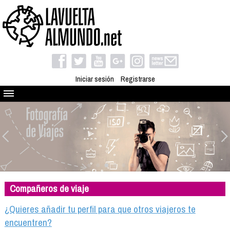
Iniciar sesión
Registrarse
Quienes somos
El proyecto
Blog
Viaja con nosotros
Camino solidario
Compañeros de viaje
Libros
Club de viajes
¿Quieres añadir tu perfil para que otros viajeros te
Compañeros de viaje
encuentren?