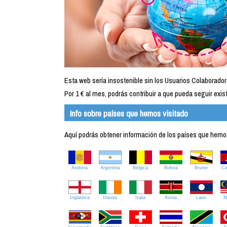
Esta web sería insostenible sin los Usuarios Colaborador
Por 1 € al mes, podrás contribuir a que pueda seguir exist
Info sobre países que hemos visitado
Aquí podrás obtener información de los países que hemos 
Andorra
Argentina
Bélgica
Bolivia
Brunei
C
Inglaterra
Irlanda
Italia
Kenia
Laos
M