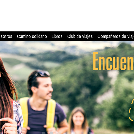
osotros
Camino solidario
Libros
Club de viajes
Compañeros de viaj