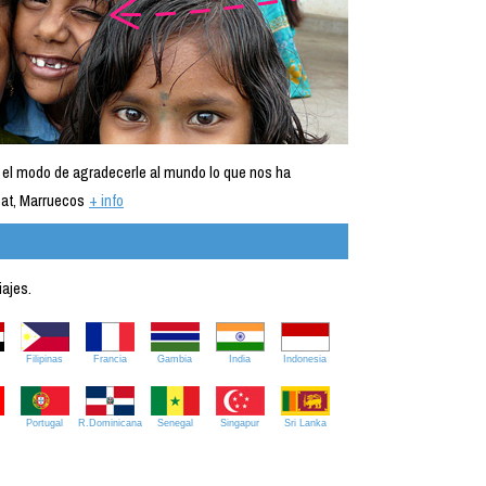
 el modo de agradecerle al mundo lo que nos ha
at, Marruecos
+ info
iajes.
Filipinas
Francia
Gambia
India
Indonesia
Portugal
R.Dominicana
Senegal
Singapur
Sri Lanka