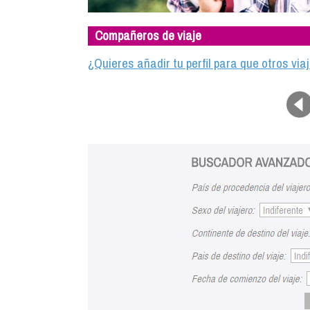
Compañeros de viaje
¿Quieres añadir tu perfil para que otros vi