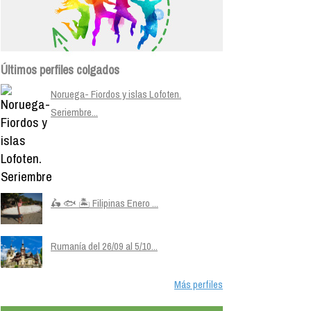
Últimos perfiles colgados
Noruega- Fiordos y islas Lofoten.
Seriembre...
🛵 🐟 🏝️ Filipinas Enero ...
Rumanía del 26/09 al 5/10...
Más perfiles