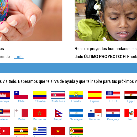
es.
Realizar proyectos humanitarios, es
iendo...
+ info
dado.
ÚLTIMO PROYECTO:
El Khorb
visitado. Esperamos que te sirva de ayuda y que te inspire para tus próximos v
amboya
Chile
Colombia
Costa Rica
Ecuador
España
EEUU
Egipto
alasia
Malta
Marruecos
Nepal
Nicaragua
Panamá
Paraguay
Perú