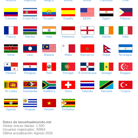
Andorra
Argentina
Bélgica
Bolivia
Brunei
Camboya
Chile
Colombia
Costa Rica
Ecuador
España
EEUU
Egipto
Filipinas
Francia
Gambia
India
Indonesia
Inglaterra
Irlanda
Italia
Kenia
Laos
Malasia
Malta
Marruecos
Nepal
Nicaragua
Panamá
Paraguay
Perú
Portugal
R.Dominicana
Senegal
Singapur
Sri Lanka
Suazilandia
Sudáfrica
Suiza
Tailandia
Tanzania
Turquía
Uganda
Uruguay
Vietnam
Zimbabue
Datos de lavueltaalmundo.net
Visitas únicas diarias: 1.500
Usuarios registrados: 30963
Última actualización: Agosto 2026