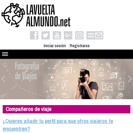
Iniciar sesión
Registrarse
Quienes somos
El proyecto
Blog
Viaja con nosotros
Camino solidario
Compañeros de viaje
Libros
Club de viajes
¿Quieres añadir tu perfil para que otros viajeros te
Compañeros de viaje
encuentren?