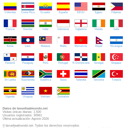
Colombia
Costa Rica
Ecuador
España
EEUU
Egipto
Filipinas
Francia
Gambia
India
Indonesia
Inglaterra
Irlanda
Italia
Kenia
Laos
Malasia
Malta
Marruecos
Nepal
Nicaragua
Panamá
Paraguay
Perú
Portugal
R.Dominicana
Senegal
Singapur
Sri Lanka
Suazilandia
Sudáfrica
Suiza
Tailandia
Tanzania
Turquía
Uganda
Uruguay
Vietnam
Zimbabue
Datos de lavueltaalmundo.net
Visitas únicas diarias: 1.500
Usuarios registrados: 30961
Última actualización: Agosto 2026
© lavueltaalmundo.net. Todos los derechos reservados.