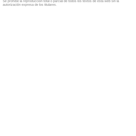
Se prohíbe la reproducción total o parcial de todos los textos de esta web sin la
autorización expresa de los titulares.