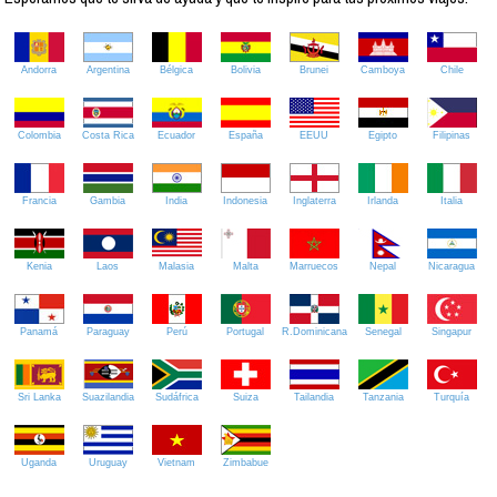
Andorra
Argentina
Bélgica
Bolivia
Brunei
Camboya
Chile
Colombia
Costa Rica
Ecuador
España
EEUU
Egipto
Filipinas
Francia
Gambia
India
Indonesia
Inglaterra
Irlanda
Italia
Kenia
Laos
Malasia
Malta
Marruecos
Nepal
Nicaragua
Panamá
Paraguay
Perú
Portugal
R.Dominicana
Senegal
Singapur
Sri Lanka
Suazilandia
Sudáfrica
Suiza
Tailandia
Tanzania
Turquía
Uganda
Uruguay
Vietnam
Zimbabue