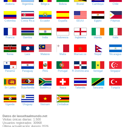
Andorra
Argentina
Bélgica
Bolivia
Brunei
Camboya
Chile
Colombia
Costa Rica
Ecuador
España
EEUU
Egipto
Filipinas
Francia
Gambia
India
Indonesia
Inglaterra
Irlanda
Italia
Kenia
Laos
Malasia
Malta
Marruecos
Nepal
Nicaragua
Panamá
Paraguay
Perú
Portugal
R.Dominicana
Senegal
Singapur
Sri Lanka
Suazilandia
Sudáfrica
Suiza
Tailandia
Tanzania
Turquía
Uganda
Uruguay
Vietnam
Zimbabue
Datos de lavueltaalmundo.net
Visitas únicas diarias: 1.500
Usuarios registrados: 30968
Última actualización: Agosto 2026