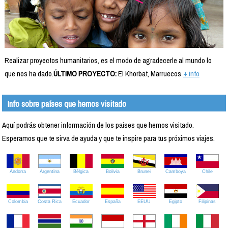
Realizar proyectos humanitarios, es el modo de agradecerle al mundo lo
que nos ha dado.
ÚLTIMO PROYECTO:
El Khorbat, Marruecos
+ info
Info sobre países que hemos visitado
Aquí podrás obtener información de los países que hemos visitado.
Esperamos que te sirva de ayuda y que te inspire para tus próximos viajes.
Andorra
Argentina
Bélgica
Bolivia
Brunei
Camboya
Chile
Colombia
Costa Rica
Ecuador
España
EEUU
Egipto
Filipinas