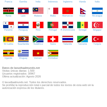
Francia
Gambia
India
Indonesia
Inglaterra
Irlanda
Italia
Kenia
Laos
Malasia
Malta
Marruecos
Nepal
Nicaragua
Panamá
Paraguay
Perú
Portugal
R.Dominicana
Senegal
Singapur
Sri Lanka
Suazilandia
Sudáfrica
Suiza
Tailandia
Tanzania
Turquía
Uganda
Uruguay
Vietnam
Zimbabue
Datos de lavueltaalmundo.net
Visitas únicas diarias: 1.500
Usuarios registrados: 30967
Última actualización: Agosto 2026
© lavueltaalmundo.net. Todos los derechos reservados.
Se prohíbe la reproducción total o parcial de todos los textos de esta web sin la
autorización expresa de los titulares.