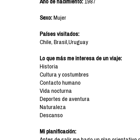
Año de nacimiento:
1987
Sexo:
Mujer
Países visitados:
Chile, Brasil,Uruguay
Lo que más me interesa de un viaje:
Historia
Cultura y costumbres
Contacto humano
Vida nocturna
Deportes de aventura
Naturaleza
Descanso
Mi planificación:
Antes de salir me hago un plan orientativo 