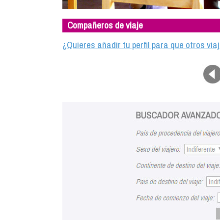
Compañeros de viaje
¿Quieres añadir tu perfil para que otros vi