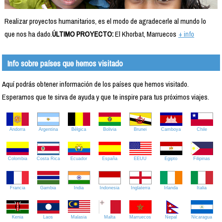
Realizar proyectos humanitarios, es el modo de agradecerle al mundo lo
que nos ha dado.
ÚLTIMO PROYECTO:
El Khorbat, Marruecos
+ info
Info sobre países que hemos visitado
Aquí podrás obtener información de los países que hemos visitado.
Esperamos que te sirva de ayuda y que te inspire para tus próximos viajes.
Andorra
Argentina
Bélgica
Bolivia
Brunei
Camboya
Chile
Colombia
Costa Rica
Ecuador
España
EEUU
Egipto
Filipinas
Francia
Gambia
India
Indonesia
Inglaterra
Irlanda
Italia
Kenia
Laos
Malasia
Malta
Marruecos
Nepal
Nicaragua