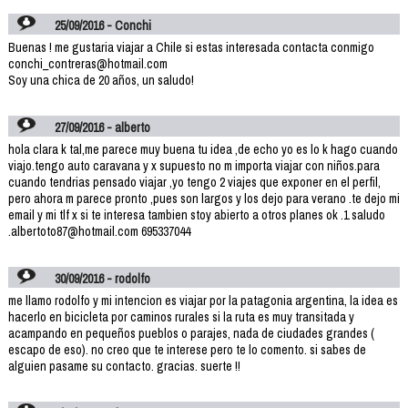
25/09/2016 - Conchi
Buenas ! me gustaria viajar a Chile si estas interesada contacta conmigo
conchi_contreras@hotmail.com
Soy una chica de 20 años, un saludo!
27/09/2016 - alberto
hola clara k tal,me parece muy buena tu idea ,de echo yo es lo k hago cuando
viajo.tengo auto caravana y x supuesto no m importa viajar con niños.para
cuando tendrias pensado viajar ,yo tengo 2 viajes que exponer en el perfil,
pero ahora m parece pronto ,pues son largos y los dejo para verano .te dejo mi
email y mi tlf x si te interesa tambien stoy abierto a otros planes ok .1 saludo
.albertoto87@hotmail.com 695337044
30/09/2016 - rodolfo
me llamo rodolfo y mi intencion es viajar por la patagonia argentina, la idea es
hacerlo en bicicleta por caminos rurales si la ruta es muy transitada y
acampando en pequeños pueblos o parajes, nada de ciudades grandes (
escapo de eso). no creo que te interese pero te lo comento. si sabes de
alguien pasame su contacto. gracias. suerte !!