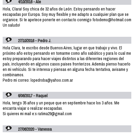
4/10/2016 - Ale
Hola, Clara! Soy chica de 32 años de León. Estoy pensando en hacer
escapadas por Europa. Soy muy flexible y me adapto a cualquier plan que se
organice. Si te apetece ponerte en contacto conmigo fotodemo@hotmail.com
Un saludo!
27/10/2016 - Pedro J.
Hola Clara, te escribo desde Buenos Aires, lugar en que trabajo y vivo. El
próximo año estoy pensando en tomarme como año sabático y para lo cual me
estoy preparando para hacer viajes distintos a las diferentes regiones del
país, incluyendo en algunos casos paises fronterizos. Además pienso hacerlo
en mi vehículo. Si te interesa y piensas en alguna fecha tentativa, avisame y
combinamos.
Pedro mi correo: lopedroba@yahoo.com.ar
6/06/2017 - Raquel
Hola, tengo 35 años y un peque que en septiembre hace los 3 años. Me
encanta viajar o realizar escapadas.
Si quieres mi mail e:s ratima29@gmail.com
27/06/2020 - Vanessa