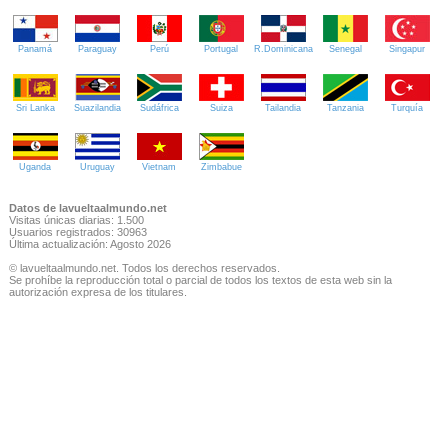
Panamá
Paraguay
Perú
Portugal
R.Dominicana
Senegal
Singapur
Sri Lanka
Suazilandia
Sudáfrica
Suiza
Tailandia
Tanzania
Turquía
Uganda
Uruguay
Vietnam
Zimbabue
Datos de lavueltaalmundo.net
Visitas únicas diarias: 1.500
Usuarios registrados: 30963
Última actualización: Agosto 2026
© lavueltaalmundo.net. Todos los derechos reservados.
Se prohíbe la reproducción total o parcial de todos los textos de esta web sin la
autorización expresa de los titulares.