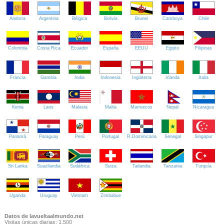
Andorra
Argentina
Bélgica
Bolivia
Brunei
Camboya
Chile
Colombia
Costa Rica
Ecuador
España
EEUU
Egipto
Filipinas
Francia
Gambia
India
Indonesia
Inglaterra
Irlanda
Italia
Kenia
Laos
Malasia
Malta
Marruecos
Nepal
Nicaragua
Panamá
Paraguay
Perú
Portugal
R.Dominicana
Senegal
Singapur
Sri Lanka
Suazilandia
Sudáfrica
Suiza
Tailandia
Tanzania
Turquía
Uganda
Uruguay
Vietnam
Zimbabue
Datos de lavueltaalmundo.net
Visitas únicas diarias: 1.500