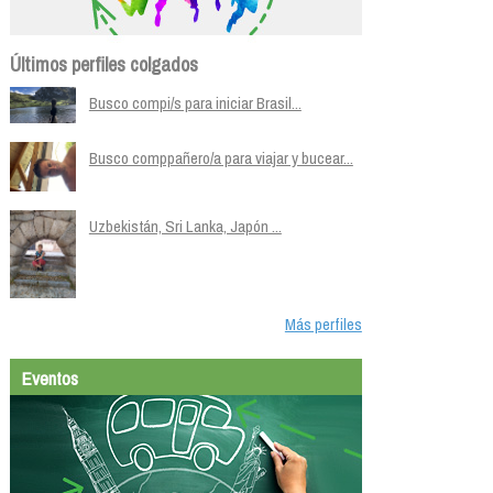
Últimos perfiles colgados
Busco compi/s para iniciar Brasil...
Busco comppañero/a para viajar y bucear...
Uzbekistán, Sri Lanka, Japón ...
Más perfiles
Eventos