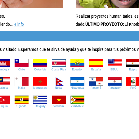
es.
Realizar proyectos humanitarios, es
iendo...
+ info
dado.
ÚLTIMO PROYECTO:
El Khorb
visitado. Esperamos que te sirva de ayuda y que te inspire para tus próximos v
amboya
Chile
Colombia
Costa Rica
Ecuador
España
EEUU
Egipto
alasia
Malta
Marruecos
Nepal
Nicaragua
Panamá
Paraguay
Perú
urquía
Uganda
Uruguay
Vietnam
Zimbabue