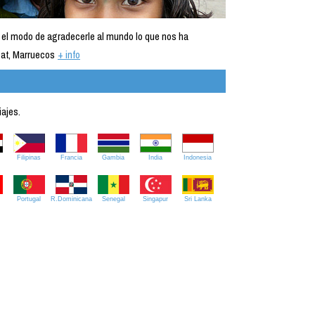
 el modo de agradecerle al mundo lo que nos ha
at, Marruecos
+ info
iajes.
Filipinas
Francia
Gambia
India
Indonesia
Portugal
R.Dominicana
Senegal
Singapur
Sri Lanka