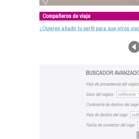
Compañeros de viaje
¿Quieres añadir tu perfil para que otros vi