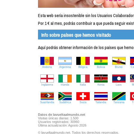
Esta web sería insostenible sin los Usuarios Colaborador
Por 1 € al mes, podrás contribuir a que pueda seguir exist
Info sobre países que hemos visitado
Aquí podrás obtener información de los países que hemos 
Andorra
Argentina
Bélgica
Bolivia
Brunei
C
Inglaterra
Irlanda
Italia
Kenia
Laos
M
Suazilandia
Sudáfrica
Suiza
Tailandia
Tanzania
T
Datos de lavueltaalmundo.net
Visitas únicas diarias: 1.500
Usuarios registrados: 30960
Última actualización: Agosto 2026
© lavueltaalmundo.net. Todos los derechos reservados.