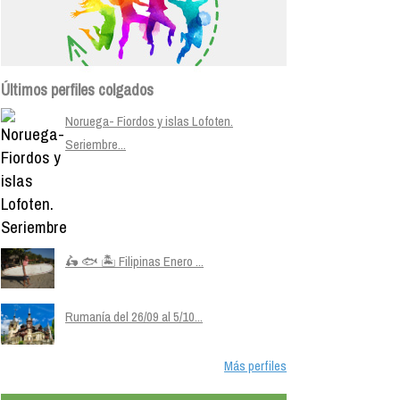
Últimos perfiles colgados
Noruega- Fiordos y islas Lofoten.
Seriembre...
🛵 🐟 🏝️ Filipinas Enero ...
Rumanía del 26/09 al 5/10...
Más perfiles