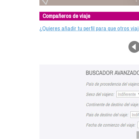
Compañeros de viaje
¿Quieres añadir tu perfil para que otros vi