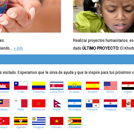
es.
Realizar proyectos humanitarios, es
iendo...
+ info
dado.
ÚLTIMO PROYECTO:
El Khorb
visitado. Esperamos que te sirva de ayuda y que te inspire para tus próximos v
amboya
Chile
Colombia
Costa Rica
Ecuador
España
EEUU
Egipto
alasia
Malta
Marruecos
Nepal
Nicaragua
Panamá
Paraguay
Perú
urquía
Uganda
Uruguay
Vietnam
Zimbabue