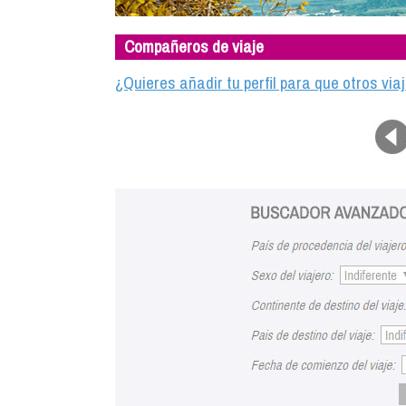
Compañeros de viaje
¿Quieres añadir tu perfil para que otros vi